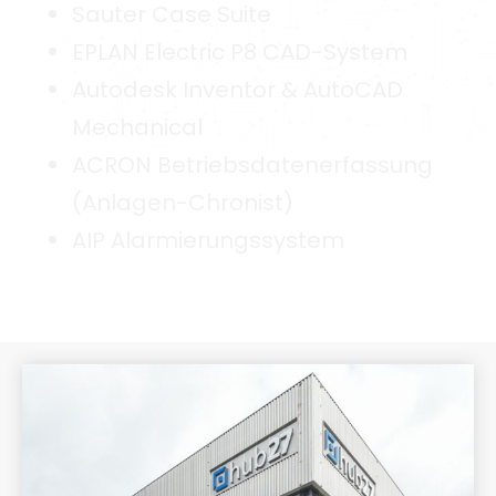
Sauter Case Suite
EPLAN Electric P8 CAD-System
Autodesk Inventor & AutoCAD
Mechanical
ACRON Betriebsdatenerfassung
(Anlagen-Chronist)
AIP Alarmierungssystem